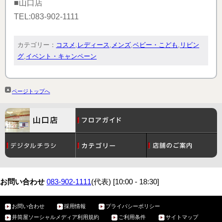
■山口店
TEL:083-902-1111
カテゴリー：
コスメ
,
レディース
,
メンズ
,
ベビー・こども
,
リビン
グ
,
イベント・キャンペーン
ページトップへ
コスメ
月間催事スケジュール
レディース
アクセス・駐車場
お問い合わせ
083-902-1111
(代表) [10:00 - 18:30]
お問い合わせ
採用情報
プライバシーポリシー
メンズ
お問い合わせ先一覧
ベビー・こども
正面玄関エントランスホール
井筒屋ソーシャルメディア利用規約
ご利用条件
サイトマップ
ご利用ご希望の方へ