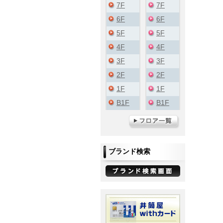
7F
7F
6F
6F
5F
5F
4F
4F
3F
3F
2F
2F
1F
1F
B1F
B1F
ブランド検索