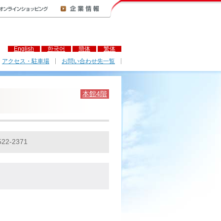
English
한국어
簡体
繁体
アクセス・駐車場
お問い合わせ先一覧
本館4階
522-2371