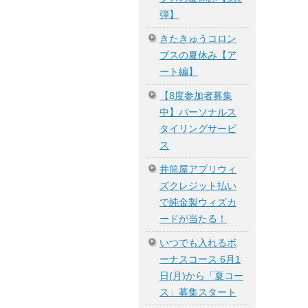
弾】
きたきゅうコロン
ブスの夏休み【ア
ート編】
【8度参加者募集
中】パーソナルス
タイリングサービ
ス
井筒屋アプリウィ
ズクレジット払い
で純金製ウィズカ
ードが当たる！
いつでも入れるボ
ーナスコース 6月1
日(月)から「夏コー
ス」募集スタート