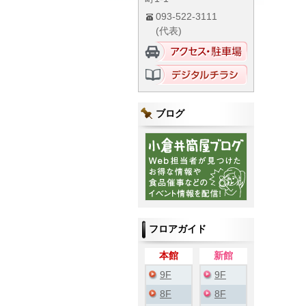
093-522-3111
(代表)
ブログ
フロアガイド
本館
新館
9F
9F
8F
8F