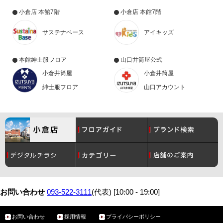
小倉店 本館7階
小倉店 本館7階
サステナベース
アイキッズ
本館紳士服フロア
山口井筒屋公式
小倉井筒屋
小倉井筒屋
紳士服フロア
山口アカウント
コスメ
月間催事スケジュール
レディース
グルメ
お問い合わせ
093-522-3111
(代表) [10:00 - 19:00]
お問い合わせ
採用情報
プライバシーポリシー
メンズ
サービスガイド
ベビー・こども
アクセス・駐車場