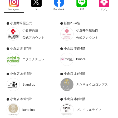
Instagram
X
Facebook
LINE
アプリ
小倉井筒屋公式
新館2〜4階
小倉井筒屋
小倉井筒屋新館
公式アカウント
公式アカウント
小倉店 新館4階
小倉店 本館4階
エクラナチュレ
Bmore
小倉店 本館5階
小倉店 本館6階
Stand up
きたきゅうコロンブス
小倉店 本館6階
小倉店 本館6階
kurasina
プレイフルライフ