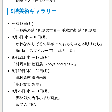
「食品ギフト解体セール」
5階美術ギャラリー
〜8月3日(月)
「ー魅惑の硝子彫刻の世界ー 重水雅彦 硝子彫刻展」
8月5日(水)～10日(月)
「かわなみ しげるの世界 木のおもちゃと木彫りたち」
「Smile －スマイルー 市川 武の世界」
8月12日(水)～17日(月)
「村岡真樹 絵画展 ～boys and girls～」
8月19日(水)～24日(月)
「田村覚志 線描画展」
「髙野友美 陶展」
8月26日(水)～31日(月)
「爽秋 秋の秀作小品絵画展」
「藍展 AI-TEN」