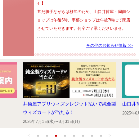
せ】
甚だ勝手ながらは棚卸のため、山口井筒屋・周南シ
ョップは午後5時、宇部ショップは午後7時にて閉店
させていただきます。何卒ご了承くださいませ。
その他のお知らせ情報 >>
井筒屋アプリウィズクレジット払いで純金製
山口井
ウィズカードが当たる！
2025年
2026年7月1日(水)〜8月31日(月)
<
●
●
●
●
●
●
●
●
>