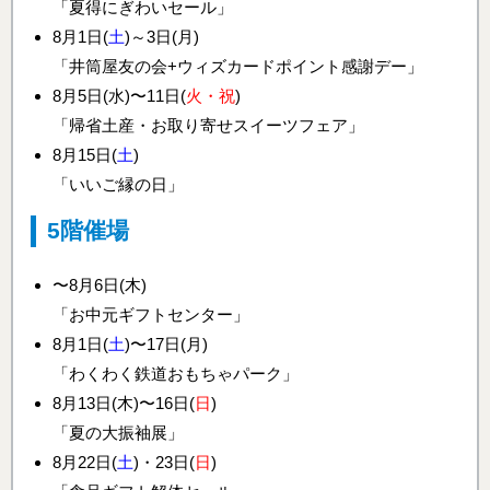
「夏得にぎわいセール」
8月1日(
土
)～3日(月)
「井筒屋友の会+ウィズカードポイント感謝デー」
8月5日(水)〜11日(
火・祝
)
「帰省土産・お取り寄せスイーツフェア」
8月15日(
土
)
「いいご縁の日」
5階催場
〜8月6日(木)
「お中元ギフトセンター」
8月1日(
土
)〜17日(月)
「わくわく鉄道おもちゃパーク」
8月13日(木)〜16日(
日
)
「夏の大振袖展」
8月22日(
土
)・23日(
日
)